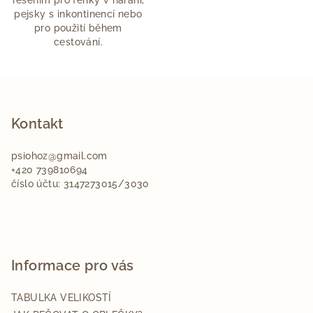
řešením pro fenky v hárání,
pejsky s inkontinencí nebo
pro použití během
cestování.
Z
á
p
Kontakt
a
psiohoz
@
gmail.com
t
+420 739810694
í
číslo účtu: 3147273015/3030
Informace pro vás
TABULKA VELIKOSTÍ