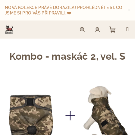
Přejít
NOVÁ KOLEKCE PRÁVĚ DORAZILA! PROHLÉDNĚTE SI, CO
na
JSME SI PRO VÁS PŘIPRAVILI. ❤️
obsah
Nákupn
Hledat
Přihlášení
Kombo - maskáč 2, vel. S
košík