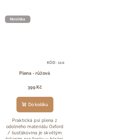
Novinka
KÓD:
110
Plena - růžová
399 Kč
Do košíku
Praktická psí plena z
odolného materiálu Oxford
/ šusťákovina je skvělým