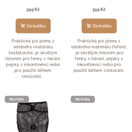
399 Kč
399 Kč
Do košíku
Do košíku
Praktická psí plena z
Praktická psí plena z
odolného materiálu
odolného materiálu Oxford,
šusťákovina, je skvělým
je skvělým řešením pro
řešením pro fenky v hárání,
fenky v hárání, pejsky s
pejsky s inkontinencí nebo
inkontinencí nebo pro
pro použití během
použití během cestování.
cestování.
Novinka
Novinka