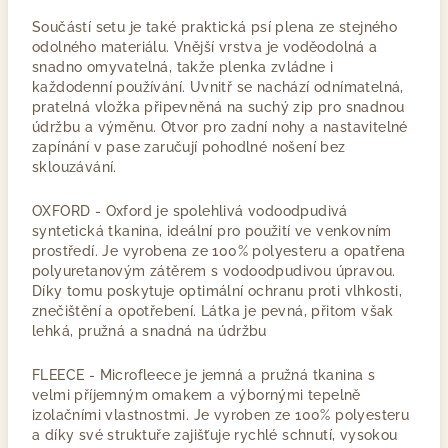
Součástí setu je také praktická psí plena ze stejného
odolného materiálu. Vnější vrstva je voděodolná a
snadno omyvatelná, takže plenka zvládne i
každodenní používání. Uvnitř se nachází odnímatelná,
pratelná vložka připevněná na suchý zip pro snadnou
údržbu a výměnu. Otvor pro zadní nohy a nastavitelné
zapínání v pase zaručují pohodlné nošení bez
sklouzávání.
OXFORD - Oxford je spolehlivá vodoodpudivá
syntetická tkanina, ideální pro použití ve venkovním
prostředí. Je vyrobena ze 100% polyesteru a opatřena
polyuretanovým zátěrem s vodoodpudivou úpravou.
Díky tomu poskytuje optimální ochranu proti vlhkosti,
znečištění a opotřebení. Látka je pevná, přitom však
lehká, pružná a snadná na údržbu
FLEECE - Microfleece je jemná a pružná tkanina s
velmi příjemným omakem a výbornými tepelně
izolačními vlastnostmi. Je vyroben ze 100% polyesteru
a díky své struktuře zajišťuje rychlé schnutí, vysokou