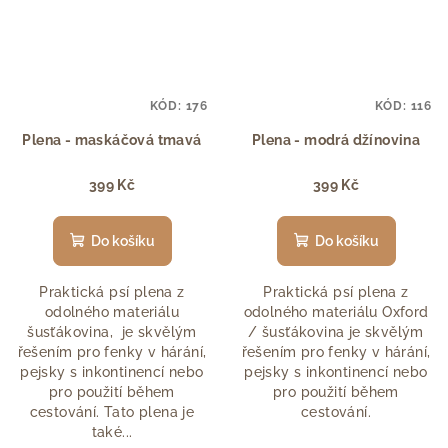
KÓD:
176
KÓD:
116
Plena - maskáčová tmavá
Plena - modrá džínovina
399 Kč
399 Kč
Do košíku
Do košíku
Praktická psí plena z
Praktická psí plena z
odolného materiálu
odolného materiálu Oxford
šusťákovina, je skvělým
/ šusťákovina je skvělým
řešením pro fenky v hárání,
řešením pro fenky v hárání,
pejsky s inkontinencí nebo
pejsky s inkontinencí nebo
pro použití během
pro použití během
cestování. Tato plena je
cestování.
také...