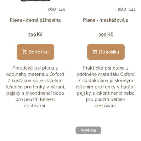
KÓD:
119
KÓD:
122
Plena - černá džínovina
Plena - maskáčová 2
399 Kč
399 Kč
Do košíku
Do košíku
Praktická psí plena z
Praktická psí plena z
odolného materiálu Oxford
odolného materiálu Oxford
/ šusťákovina je skvělým
/ šusťákovina je skvělým
řešením pro fenky v hárání,
řešením pro fenky v hárání,
pejsky s inkontinencí nebo
pejsky s inkontinencí nebo
pro použití během
pro použití během
cestování.
cestování.
Novinka